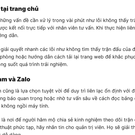
tại trang chủ
hững vấn đề cần xử lý trong vài phút như lỗi không thấy tr
c kết nối trực tiếp với nhân viên tư vấn. Khi thực hiện liê
ớng dẫn.
giải quyết nhanh các lỗi như không tìm thấy trận đấu của 
phòng hoặc hướng dẫn cách tải lại trang web để khắc phục
ng suốt quá trình trải nghiệm.
am và Zalo
cũng là lựa chọn tuyệt vời để duy trì liên lạc ổn định với
báo quan trọng hoặc nhờ tư vấn sâu về cách đọc bảng dữ 
ả không ngồi máy tính.
là nơi để người hâm mộ chia sẻ kinh nghiệm theo dõi trận
huật phức tạp, hãy nhắn tin cho quản trị viên. Họ sẽ giải th
 dễ dàng.