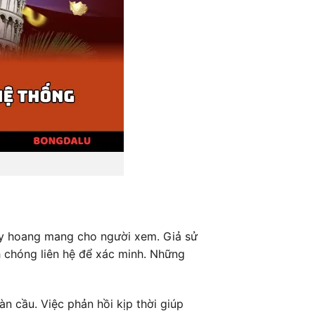
gây hoang mang cho người xem. Giả sử
h chóng liên hệ để xác minh. Những
àn cầu. Việc phản hồi kịp thời giúp