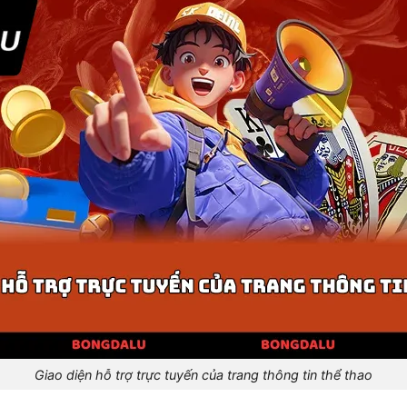
Giao diện hỗ trợ trực tuyến của trang thông tin thể thao