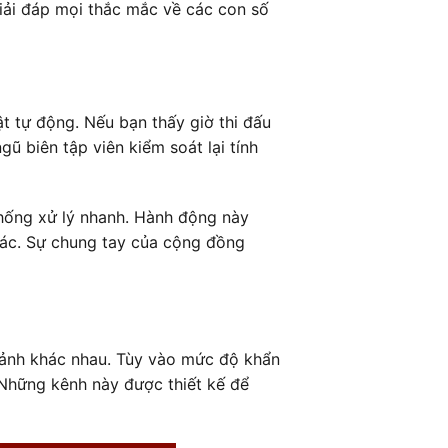
giải đáp mọi thắc mắc về các con số
ật tự động. Nếu bạn thấy giờ thi đấu
ngũ biên tập viên kiểm soát lại tính
 thống xử lý nhanh. Hành động này
hác. Sự chung tay của cộng đồng
 cảnh khác nhau. Tùy vào mức độ khẩn
. Những kênh này được thiết kế để