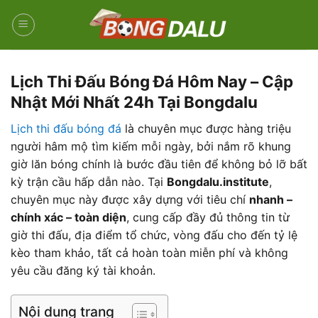
Bỏ
qua
×
nội
dung
Lịch Thi Đấu Bóng Đá Hôm Nay – Cập
Nhật Mới Nhất 24h Tại Bongdalu
Tên Brand
Lịch thi đấu bóng đá
là chuyên mục được hàng triệu
người hâm mộ tìm kiếm mỗi ngày, bởi nắm rõ khung
giờ lăn bóng chính là bước đầu tiên để không bỏ lỡ bất
kỳ trận cầu hấp dẫn nào. Tại
Bongdalu.institute
,
chuyên mục này được xây dựng với tiêu chí
nhanh –
chính xác – toàn diện
, cung cấp đầy đủ thông tin từ
giờ thi đấu, địa điểm tổ chức, vòng đấu cho đến tỷ lệ
kèo tham khảo, tất cả hoàn toàn miễn phí và không
yêu cầu đăng ký tài khoản.
Nội dung trang