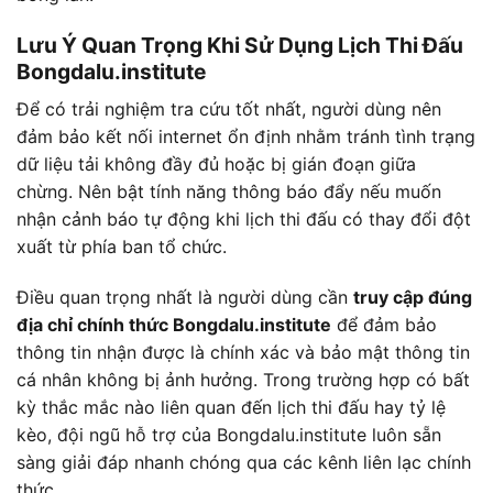
Lưu Ý Quan Trọng Khi Sử Dụng Lịch Thi Đấu
Bongdalu.institute
Để có trải nghiệm tra cứu tốt nhất, người dùng nên
đảm bảo kết nối internet ổn định nhằm tránh tình trạng
dữ liệu tải không đầy đủ hoặc bị gián đoạn giữa
chừng. Nên bật tính năng thông báo đẩy nếu muốn
nhận cảnh báo tự động khi lịch thi đấu có thay đổi đột
xuất từ phía ban tổ chức.
Điều quan trọng nhất là người dùng cần
truy cập đúng
địa chỉ chính thức Bongdalu.institute
để đảm bảo
thông tin nhận được là chính xác và bảo mật thông tin
cá nhân không bị ảnh hưởng. Trong trường hợp có bất
kỳ thắc mắc nào liên quan đến lịch thi đấu hay tỷ lệ
kèo, đội ngũ hỗ trợ của Bongdalu.institute luôn sẵn
sàng giải đáp nhanh chóng qua các kênh liên lạc chính
thức.