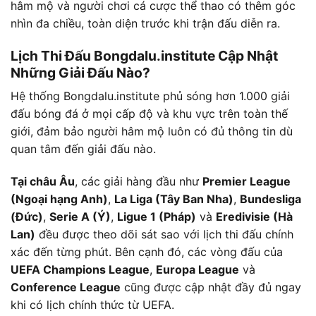
hâm mộ và người chơi cá cược thể thao có thêm góc
nhìn đa chiều, toàn diện trước khi trận đấu diễn ra.
Lịch Thi Đấu Bongdalu.institute Cập Nhật
Những Giải Đấu Nào?
Hệ thống Bongdalu.institute phủ sóng hơn 1.000 giải
đấu bóng đá ở mọi cấp độ và khu vực trên toàn thế
giới, đảm bảo người hâm mộ luôn có đủ thông tin dù
quan tâm đến giải đấu nào.
Tại châu Âu
, các giải hàng đầu như
Premier League
(Ngoại hạng Anh)
,
La Liga (Tây Ban Nha)
,
Bundesliga
(Đức)
,
Serie A (Ý)
,
Ligue 1 (Pháp)
và
Eredivisie (Hà
Lan)
đều được theo dõi sát sao với lịch thi đấu chính
xác đến từng phút. Bên cạnh đó, các vòng đấu của
UEFA Champions League
,
Europa League
và
Conference League
cũng được cập nhật đầy đủ ngay
khi có lịch chính thức từ UEFA.