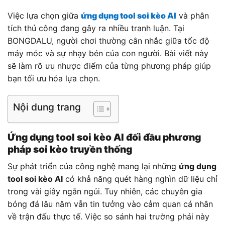
Việc lựa chọn giữa
ứng dụng tool soi kèo AI
và phân
tích thủ công đang gây ra nhiều tranh luận. Tại
BONGDALU, người chơi thường cân nhắc giữa tốc độ
máy móc và sự nhạy bén của con người. Bài viết này
sẽ làm rõ ưu nhược điểm của từng phương pháp giúp
bạn tối ưu hóa lựa chọn.
Nội dung trang
Ứng dụng tool soi kèo AI đối đầu phương
pháp soi kèo truyền thống
Sự phát triển của công nghệ mang lại những
ứng dụng
tool soi kèo AI
có khả năng quét hàng nghìn dữ liệu chỉ
trong vài giây ngắn ngủi. Tuy nhiên, các chuyên gia
bóng đá lâu năm vẫn tin tưởng vào cảm quan cá nhân
về trận đấu thực tế. Việc so sánh hai trường phái này