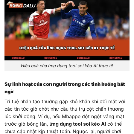
Hiệu quả của ứng dụng tool soi kèo AI thực tế
Sự linh hoạt của con người trong các tình huống bất
ngờ
Trí tuệ nhân tạo thường gặp khó khăn khi đối mặt với
các tin tức giờ chót như cầu thủ trụ cột chấn thương
lúc khởi động. Ví dụ, nếu Mbappe đột ngột vắng mặt
trước giờ bóng lăn,
ứng dụng tool soi kèo AI
có thể
chưa cập nhật kịp thuật toán. Ngược lại, người chơi