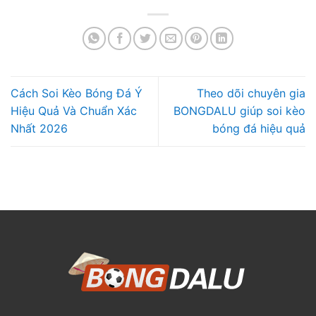
Cách Soi Kèo Bóng Đá Ý
Theo dõi chuyên gia
Hiệu Quả Và Chuẩn Xác
BONGDALU giúp soi kèo
Nhất 2026
bóng đá hiệu quả