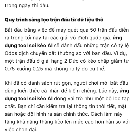
trong ngày thi đấu.
Quy trình sàng lọc trận đấu từ dữ liệu thô
Bắt đầu bằng việc để máy quét qua 50 trận đấu diễn
ra trong tối nay tại các giải vô địch quốc gia.
ứng
dụng tool soi kèo AI
sẽ đánh dấu những trận có tỷ lệ
Odds dịch chuyển bất thường so với ban đầu. Ví dụ,
một trận đấu ở giải hạng 2 Đức có kèo chấp giảm từ
0.75 xuống 0.25 mà không rõ lý do cụ thể.
Khi đã có danh sách rút gọn, người chơi mới bắt đầu
dùng kiến thức cá nhân để kiểm chứng. Lúc này,
ứng
dụng tool soi kèo AI
đóng vai trò như một bộ lọc tạp
chất. Bạn chỉ cần kiểm tra lại thông tin thời tiết, mặt
sân hoặc đội hình ra sân chính thức. Cách làm này
tăng khả năng thắng kèo lên mức cao hơn hẳn so với
việc chọn đại.