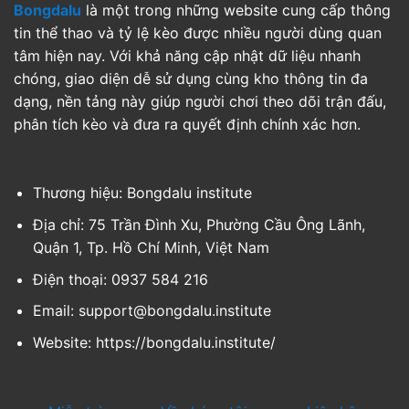
Bongdalu
là một trong những website cung cấp thông
tin thể thao và tỷ lệ kèo được nhiều người dùng quan
tâm hiện nay. Với khả năng cập nhật dữ liệu nhanh
chóng, giao diện dễ sử dụng cùng kho thông tin đa
dạng, nền tảng này giúp người chơi theo dõi trận đấu,
phân tích kèo và đưa ra quyết định chính xác hơn.
Thương hiệu: Bongdalu institute
Địa chỉ:
75 Trần Đình Xu, Phường Cầu Ông Lãnh,
Quận 1, Tp. Hồ Chí Minh, Việt Nam
Điện thoại:
0937 584 216
Email:
support@bongdalu.institute
Website: https://bongdalu.institute/