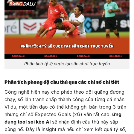
Phân tích tỷ lệ cược tại sân chơi trực tuyến
Phân tích phong độ cầu thủ qua các chỉ số chi tiết
Công nghệ hiện nay cho phép theo dõi quãng đường
chạy, số lần tranh chấp thành công của từng cá nhân.
Ví dụ, một tiền đạo có thể không ghi bàn trong 3 trận
nhưng chỉ số Expected Goals (xG) vẫn rất cao.
ứng
dụng tool soi kèo AI
sẽ nhận định cầu thủ này sắp
bùng nổ. Đây là insight mà nếu chỉ xem kết quả tỷ số,