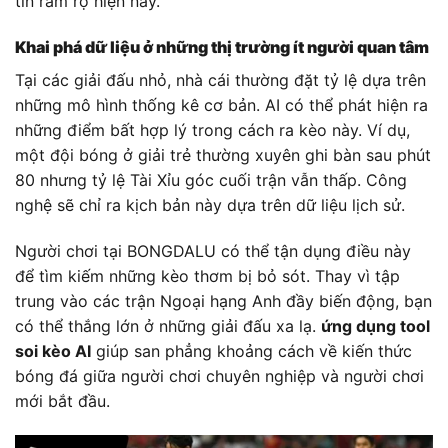
tin rầm rộ hiện nay.
Khai phá dữ liệu ở những thị trường ít người quan tâm
Tại các giải đấu nhỏ, nhà cái thường đặt tỷ lệ dựa trên
những mô hình thống kê cơ bản. AI có thể phát hiện ra
những điểm bất hợp lý trong cách ra kèo này. Ví dụ,
một đội bóng ở giải trẻ thường xuyên ghi bàn sau phút
80 nhưng tỷ lệ Tài Xỉu góc cuối trận vẫn thấp. Công
nghệ sẽ chỉ ra kịch bản này dựa trên dữ liệu lịch sử.
Người chơi tại BONGDALU có thể tận dụng điều này
để tìm kiếm những kèo thơm bị bỏ sót. Thay vì tập
trung vào các trận Ngoại hạng Anh đầy biến động, bạn
có thể thắng lớn ở những giải đấu xa lạ.
ứng dụng tool
soi kèo AI
giúp san phẳng khoảng cách về kiến thức
bóng đá giữa người chơi chuyên nghiệp và người chơi
mới bắt đầu.